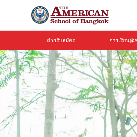
ข้าม
ไป
ยัง
เนื้อหา
หลัก
ฝ่ายรับสมัคร
การเรียน@