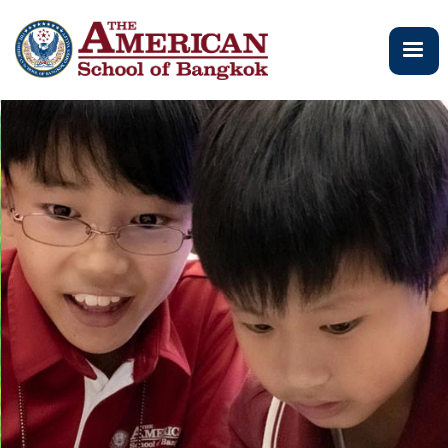
ข้าม
ไป
ยัง
เนื้อหา
หลัก