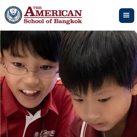
ข้าม
ไป
ยัง
เนื้อหา
หลัก