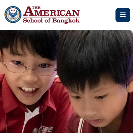
ข้าม
ไป
ยัง
เนื้อหา
หลัก