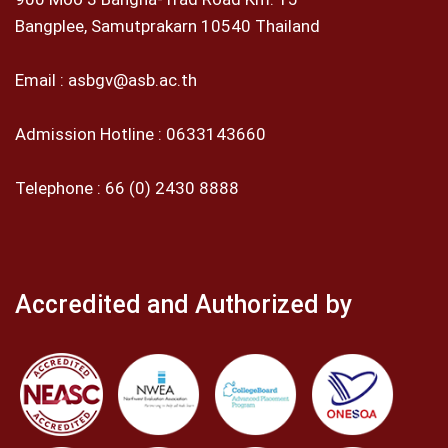
ของฉัน ทั้งในด้านการเรียนและเล่นกอล์ฟ โรงเรียนได้
Bangplee, Samutprakarn 10540 Thailand
ส่งชื่อของฉันแก่มหาวิทยาลัยในสหรัฐอเมริกาที่ NCAA
Division I ฉันได้รับทุนการศึกษาด้านกีฬาในฐานะผู้
Email :
asbgv@asb.ac.th
เล่นกอล์ฟจากมหาวิทยาลัย Rutgers University ที่ New
Admission Hotline :
0633143660
Brunswick (มหาวิทยาลัยแห่งรัฐนิวเจอร์ซีย์ ) ฉันอยาก
จะขอบคุณผู้บริหารระดับสูงของ ASB (มิสลักขณา มิ
Telephone :
66 (0) 2430 8888
สกิ๊ฟ และมิสเตอร์คริส) Mrs. Alissa K. สำหรับวิชาฟิสิ
กก์และเคมี AP โปรแกรม Ms. Emma สำหรับวิชา
วรรณคดีอังกฤษ Mrs. Cindy สำหรับวิชาภาษา
Accredited and Authorized by
อังกฤษMr. David L.สำหรับวิชาแคลคูลัสเริ่มต้น Mr. D
สำหรับ PS Prep ครูน้อยที่สอนวิชาภาษาไทย
และที่สำคัญที่สุดฉันขอขอบคุณ Mrs. Meca ที่ช่วย
เหลือและแนะนำให้ จนฉันผ่านขั้นตอนการรับทุนการ