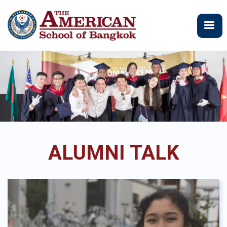
ข้าม
ไป
ยัง
เนื้อหา
หลัก
ALUMNI TALK