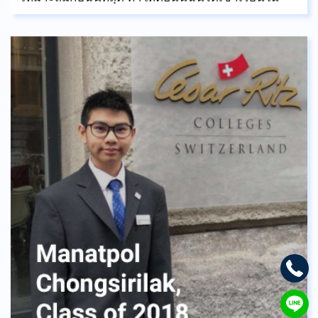
มหาวิทยาลัยอย่างมีความสุข ทั้งน้ำตา เสียงหัวเราะ
ความสำเร็จ และความล้มเหลว ทั้งหมดนี้คือสิ่งที่ฉันได้
เรียนรู้เมื่อมองย้อนไปยังครู และเพื่อน ๆ ในวันรับ
ปริญญาของฉัน และฉันจะไม่มีวันเปลี่ยนความทรงำจ
ที่ดีเหล่านั้น ไม่ว่าจะยากลำบากแค่ไหน นักเรียนของ
ASBGV ก็จะสามารถผ่านมันไปได้ ไม่ต้องกังวล ไม่ต้อง
เกรงใจที่จะขอความช่วยเหลือ เพราะเจ้าหน้าที่ และ
อาจารย์ของ ASBGVเป็นคนที่มีน้ำใจ และไม่ต้องการ
อะไรตอบแทน นอกจากได้เห็นทุกคนเดินไปตามเส้น
ทางของตนเอง และได้รับประกาศนียบัตรจาก
มหาวิทยาลัยในอนาคต เพื่อก้าวไปสู่สิ่งที่ดีกว่า
ขอให้ทุกคนโชคดี!