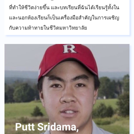
ที่ทำให้ชีวิตง่ายขึ้น และบทเรียนที่ฉันได้เรียนรู้ทั้งใน
และนอกห้องเรียนก็เป็นเครื่องมือสำคัญในการเผชิญ
กับความท้าทายในชีวิตมหาวิทยาลัย
หอพักที่นี่เหมือนเป็นบ้านที่มากกว่าบ้าน ทุกคนเป็น
เหมือนพี่สาว และน้องชายของฉัน เราหัวเราะกับความ
สับสน และความท้าทายร่วมกัน ไม่มีใครถูกทิ้ง พวกเรา
เป็นเหมือน “Ohana” ของเรา โอฮาน่าแปลว่า
ครอบครัว ฉันไม่เคยรู้สึกโดดเดี่ยว ฉันรักช่วงเวลาของ
ฉันที่ ASBGVและอยากจะกล่าวขอบคุณเป็นพิเศษแก่
Mrs. Meca ที่ช่วยสนับสนุนฉันเสมอมา ความช่วย
เหลือที่เธอมอบให้นั้นยิ่งใหญ่มากหากไม่มีคำแนะนำ
ของเธอก็คงไม่มีฉันในวันนี้ เคล็ดลับสั้น ๆ สำหรับ
นักเรียน Green Valley คือลองไปหาเธอที่ห้องทำงาน