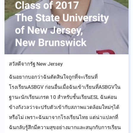
ของเธอดู สุดท้ายนี้ ฉันสามารถพูดได้ว่า ฉันรู้สึก
ขอบคุณ ASBGV อย่างมาก สำหรับโอกาส และทำให้
ฉันรู้ว่าฉันมีความสามารถอะไร สำหรับรุ่นพี่และ
ซีเนียร์รุ่นปัจจุบัน ฉันรู้ว่าคุณรู้สึกอย่างไร คำแนะนำที่
สำคัญอีกอย่างจากฉันก็คือพวกคุณพร้อมแล้ว ที่จะออก
ไปและแสดงให้โลกเห็นว่าASBGVได้สร้างอะไรขึ้นมา
สวัสดีจากรัฐ New Jersey
ฉันอยากบอกว่าฉันตัดสินใจถูกที่จะเรียนที่
โรงเรียนASBGV ก่อนอื่นเมื่อฉันเข้าเรียนที่ASBGVใน
ฐานะนักเรียนเกรด 10 สำหรับชั้นเรียนESL ฉันค่อน
ข้างกังวลว่าจะปรับตัวเข้ากับสภาพแวดล้อมใหม่ๆได้
หรือไม่ เพราะฉันมาจากโรงเรียนไทย แต่น่าแปลกที่
ฉันกลับรู้สึกมีความสุขอย่างมากและสนุกกับการเรียน