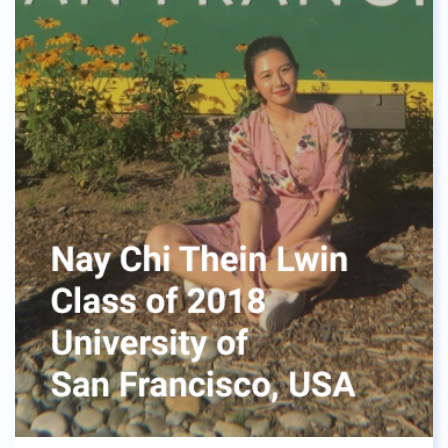
ของวัฒนธรรมภายในโรงเรียน ASBGV ทำให้ฉันมี
ประสบการณ์ที่ดี และสามารถสร้างปฏิสัมพันธ์ที่ดีกับ
คนในประเทศต่างๆ ได้ นอกจากนี้ การเรียนทั้งหมดสี่ปี
ของฉันในโรงเรียน ASBGV ทำให้ฉันมีความทรงจำที่ดี
ฉันจะเก็บความทรงจำเหล่านั้นไว้เป็นสมบัติเพื่อวันนึง
ฉันจะได้มองย้อนกลับไปอย่างมีความสุข
สำหรับผู้ที่ศึกษาอยู่ระดับชั้นมัธยมศึกษาตอนปลายใน
ขณะนี้ แม้ว่าเวลาอาจจะดูเหมือนผ่านไปช้า แต่สี่ปีนี้
จะผ่านไปอย่างรวดเร็ว ก่อนที่จะรู้ตัว เธออาจคิดถึง
Quesadillas และไก่กับข้าวเหนียวจากโรงอาหารของ
โรงเรียนเหมือนฉันในตอนนี้ก็ได้ เก็บสะสมช่วงเวลาที่
คุณมีกับเพื่อนของคุณในตอนนี้ และใช้มันอย่างมี
ประโยชน์ในทุกวินาที