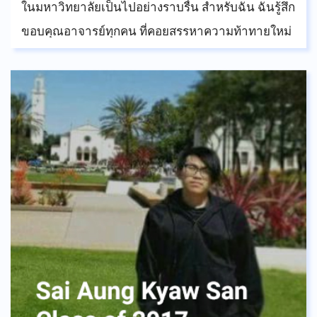
ในมหาวิทยาลัยเป็นไปอย่างราบรื่น สำหรับฉัน ฉันรู้สึก
ขอบคุณอาจารย์ทุกคน ที่คอยสรรหาความท้าทายใหม่
ๆ มาให้ เช่น ภาษาฝรั่งเศส และคำสอนที่ว่าจงมีสมาธิ
แล้วทุกอย่างจะต้องประสบความสำเร็จ ฉันรู้สึก
สนุกสนานกับทุกช่วงเวลาที่ใช้ในโรงเรียน ASBGV ได้
เพื่อนใหม่ทุกปี และเรียนรู้วัฒนธรรมของประเทศอื่น ๆ
จากนักเรียนคนอื่น ๆ ทำให้ฉันเข้ากับนักศึกษาต่าง
ชาติคนอื่น ๆ ในมหาวิทยาลัยได้ดี
การฝึกสติเป็นวิชาที่ยอดเยี่ยมของโรงเรียน วิชานี้จะ
ช่วยให้ทุกคนผ่านเรื่องต่างๆ ไปได้ เช่น การสอบใน
มหาวิทยาลัย ตอนนี้ฉันกำลังเรียนปริญญาสองสาขา
เกี่ยวกับการจัดการธุรกิจและโรงแรม มันเป็นทางเลือก
ที่ดีสำหรับฉัน ฉันไม่สงสัยในตัวเองเลยว่าอะไรทำให้