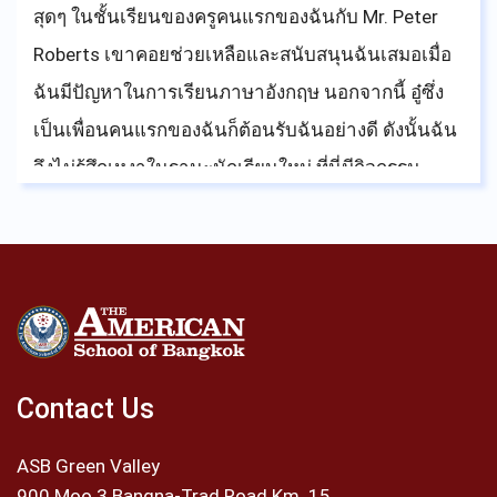
สุดๆ ในชั้นเรียนของครูคนแรกของฉันกับ Mr. Peter
Roberts เขาคอยช่วยเหลือและสนับสนุนฉันเสมอเมื่อ
ฉันมีปัญหาในการเรียนภาษาอังกฤษ นอกจากนี้ อู๋ซึ่ง
เป็นเพื่อนคนแรกของฉันก็ต้อนรับฉันอย่างดี ดังนั้นฉัน
จึงไม่รู้สึกเหงาในฐานะนักเรียนใหม่ ที่นี่มีกิจกรรม
มากมายให้เข้าร่วมที่โรงเรียน หนึ่งในกิจกรรมโปรด
ของฉันคือ การได้เป็นสมาชิกทีมกอล์ฟของASBGV
ทุกๆ ปีฉันมีโอกาสเข้าร่วมแข่งขันกับ ASBGV โดย
เฉพาะการแข่งขันBangkok Cup ซึ่งเป็นทัวร์นาเมนต์
ของโรงเรียนนานาชาติในประเทศไทย ฉันภูมิใจมากที่
ฉันและเพื่อนร่วมทีมของฉันสามารถนำถ้วยรางวัล
Contact Us
Bangkok Cup มาสู่โรงเรียน ASB ได้ โอกาสที่ดีอีกอย่าง
ASB Green Valley
ที่ ASBGV มอบให้ฉันคือโอกาสที่จะเติมเต็มความฝัน
900 Moo 3 Bangna-Trad Road Km. 15