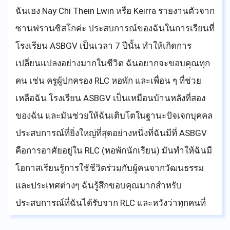
ฉันเอง Nay Chi Thein Lwin หรือ Keirra รายงานตัวจาก
สุดท้ายแต่ไม่ท้ายสุด ฉันคิดถึงน้องๆในทีมบาสเก็ตบอล
ซานฟรานซิสโกค่ะ ประสบการณ์ของฉันในการเรียนที่
ของฉัน (Shanique, Noinah, Bua, San, Keisharna,
โรงเรียน ASBGV เป็นเวลา 7 ปีนั้น ทำให้เกิดการ
Julia) มาก ขอให้ทุกคนโชคดีตลอดฤดูกาลการแข่งขัน
เปลี่ยนแปลงอย่างมากในชีวิต ฉันอยากจะขอบคุณทุก
และฝึกซ้อมให้หนัก คุณแม่ และคุณยายของคุณจะอยู่ที่
คน เช่น ครูผู้ปกครอง RLC หอพัก และเพื่อน ๆ ที่ช่วย
นี่เสมอ และคอยเชียร์ เป็นกำลังให้ทุกคนจากีอกฝาก
เหลือฉัน โรงเรียน ASBGV เป็นเหมือนบ้านหลังที่สอง
หนึ่งของโลก
ของฉัน และมันช่วยให้ฉันเติบโตในฐานะปัจเจกบุคคล
ประสบการณ์ที่ยิ่งใหญ่ที่สุดอย่างหนึ่งที่ฉันมีที่ ASBGV
คือการอาศัยอยู่ใน RLC (หอพักนักเรียน) มันทำให้ฉันมี
โอกาสเรียนรู้การใช้ชีวิตร่วมกับผู้คนจากวัฒนธรรม
และประเทศต่างๆ ฉันรู้สึกขอบคุณมากสำหรับ
ประสบการณ์ที่ฉันได้รับจาก RLC และหวังว่าทุกคนที่
อาศัยอยู่ที่นั่นจะทำได้ดี และมีรู้สึกสนุกสนานเหมือน