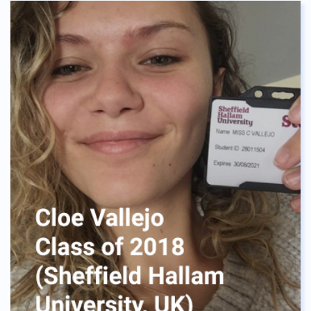
กันกับฉัน สำหรับรุ่นพี่ปีสุดท้ายของโรงเรียนทุกคน ใน
ปีนี้ขอให้โชคดีกับการสมัครเข้ามหาวิทยาลัย ฉันรูกสึก
ตื่นเต้นแทนทุกคนเป็นอย่างมาก ที่จะได้ย้ายเข้าไป
เรียนในมหาวิทยาลัยเร็วๆ นี้!