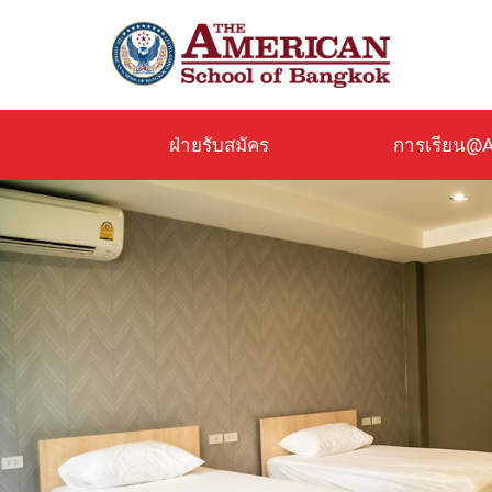
ข้าม
ไป
ยัง
เนื้อหา
หลัก
ฝ่ายรับสมัคร
การเรียน@