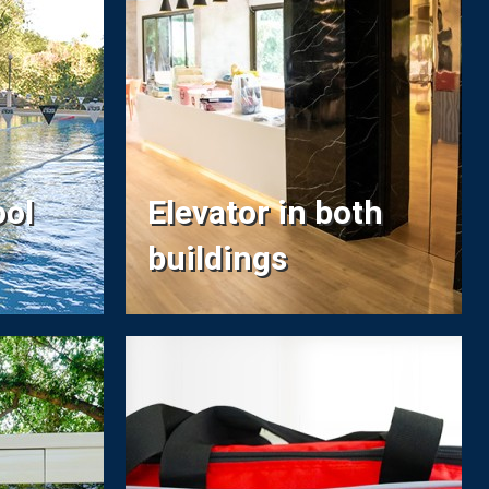
ool
Elevator in both
buildings