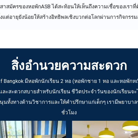
าสมัครของหอพักASB ได้สะท้อนให้เห็นถึงความเชื่อของเราที่ต้
ั้งแต่อายุยังน้อยให้สร้างอิทธิพลเชิงบวกต่อโลกผ่านการกิจกรร
สิ่งอำนวยความสะดวก
 Bangkok มีหอพักนักเรียน 2 หอ (หอพักชาย 1 หอ และหอพักหญิ
มัยและสะดวกสบายสำหรับนักเรียน ชีวิตประจำวันของนักเรียนจะไ
นุนทั้งทางด้านวิชาการและให้คำปรึกษาแก่เด็กๆ เรามีพยาบา
ชั่วโมง