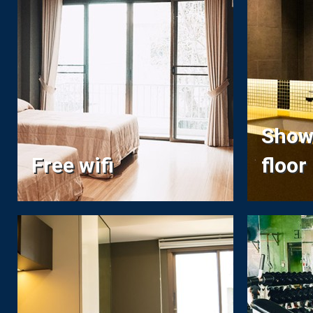
Show
Free wifi
floor