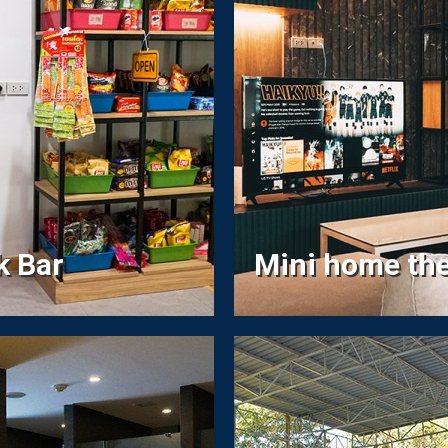
k Bar
Mini home the