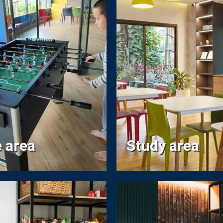
 area
Study area