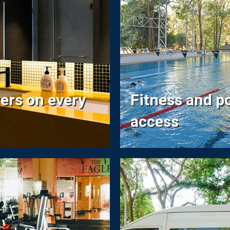
ers on every
Fitness and p
access