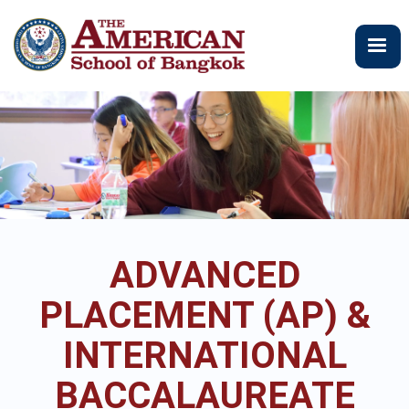
주
요
콘
텐
츠
로
건
너
뛰
기
ADVANCED
PLACEMENT (AP) &
INTERNATIONAL
BACCALAUREATE