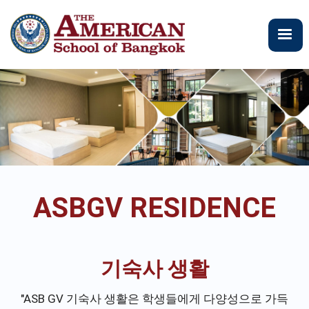
주
요
콘
텐
츠
로
건
너
뛰
기
ASBGV RESIDENCE
기숙사 생활
"ASB GV 기숙사 생활은 학생들에게 다양성으로 가득