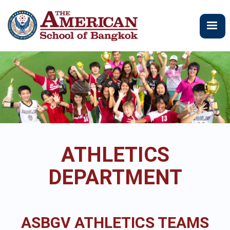
주
요
콘
텐
츠
로
건
너
뛰
기
ATHLETICS
DEPARTMENT
ASBGV ATHLETICS TEAMS