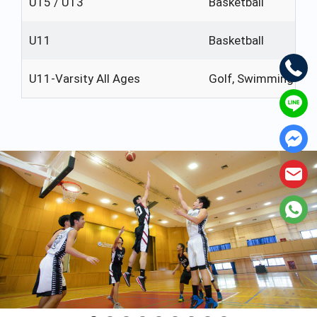
U15 / U13
Basketball
U11
Basketball
U11-Varsity All Ages
Golf, Swimming Cro