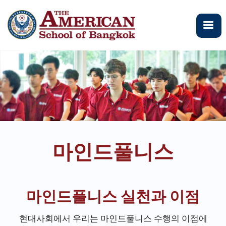
주
요
콘
텐
츠
로
건
너
뛰
기
마인드풀니스
마인드풀니스 실천과 이점
현대사회에서 우리는 마인드풀니스 수행의 이점에