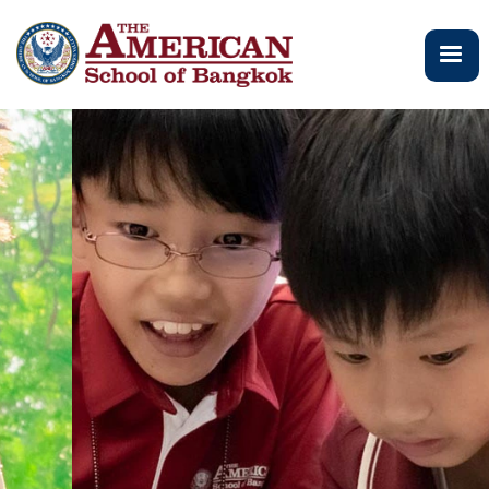
주
요
콘
텐
츠
로
건
너
뛰
기