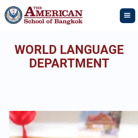
メ
イ
ン
コ
ン
テ
WORLD LANGUAGE
ン
ツ
DEPARTMENT
に
移
動
動
画
フ
ァ
イ
ル