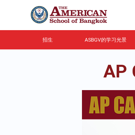
跳
转
到
主
要
内
招生
ASBGV的学习光景
容
AP