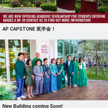
AP CAPSTONE 奖学金！
New Building coming Soon!