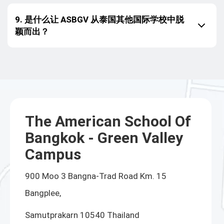
9. 是什么让 ASBGV 从泰国其他国际学校中脱
颖而出？
The American School Of
Bangkok - Green Valley
Campus
900 Moo 3 Bangna-Trad Road Km. 15
Bangplee,
Samutprakarn 10540 Thailand