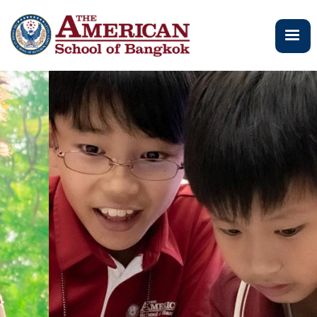
跳
转
到
主
要
内
容