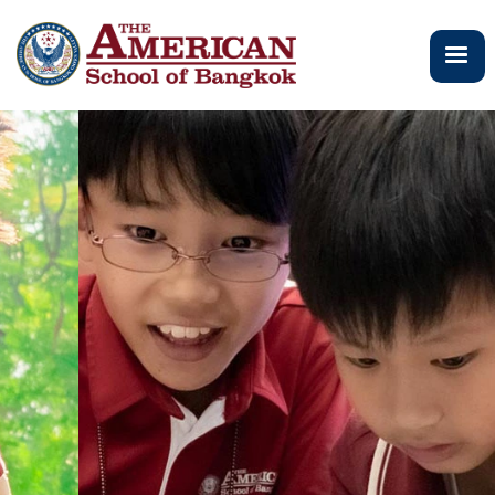
跳
转
到
主
要
内
容