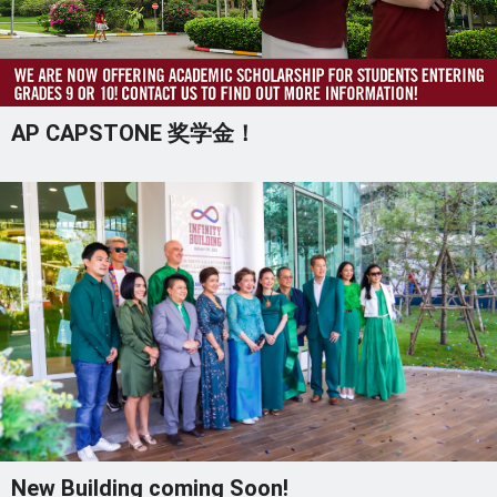
AP CAPSTONE 奖学金！
New Building coming Soon!