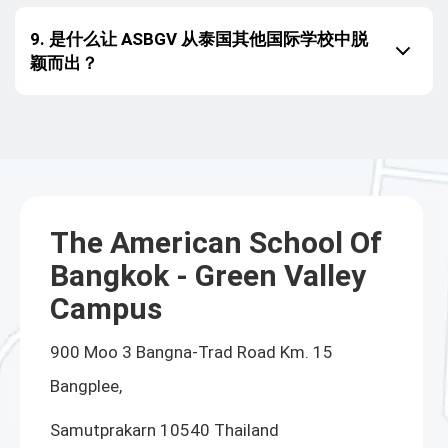
9. 是什么让 ASBGV 从泰国其他国际学校中脱
颖而出？
The American School Of
Bangkok - Green Valley
Campus
900 Moo 3 Bangna-Trad Road Km. 15
Bangplee,
Samutprakarn 10540 Thailand