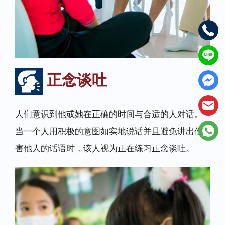
正念谈吐
人们意识到他或她在正确的时间与合适的人对话。
当一个人用积极的意图如实地说话并且避免讲出伤
害他人的话语时，该人视为正在练习正念谈吐。