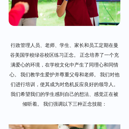
行政管理人员、老师、学生、家长和员工定期在曼
谷美国学校绿谷校区练习正念。 正念培养了一个充
满爱心的环境，在学校文化中产生了同理心和同情
心。 我们教学生爱护并尊重父母和老师。 我们对他
们进行培训，使其成为对危机反应良好的领导人。
我们希望我们的学生感到自己的想法、感觉正在被
倾听着。 我们强调以下三种正念技能：