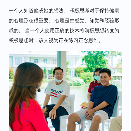
一个人知道他或她的想法。 积极思考对于保持健康
的心理形态很重要。 心理是由感觉、知觉和经验形
成的。 当一个人使用正确的技术将消极思想转变为
积极思想时，该人视为正在练习正念思维。