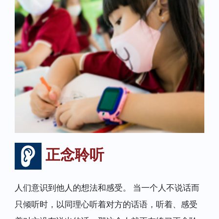
正念聆听
人们意识到他人的想法和感受。 当一个人不说话而
只倾听时，以同理心听着对方的话语，听着、感受