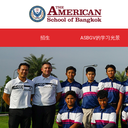
跳
转
到
主
要
内
招生
ASBGV的学习光景
容