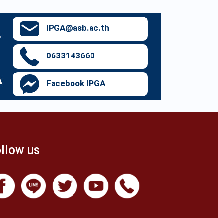
IPGA@asb.ac.th
0633143660
Facebook IPGA
llow us