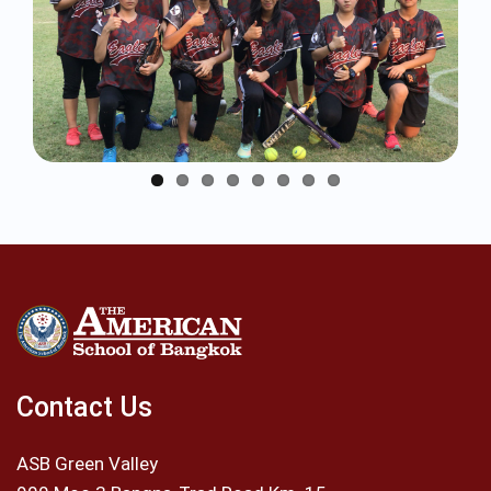
Contact Us
ASB Green Valley