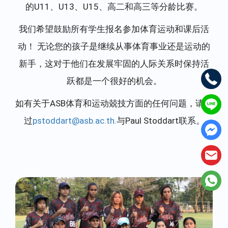
的U11、U13、U15、高二和高三等分龄比赛。
我们希望鼓励所有学生报名参加体育运动和课后活
动！ 无论您的孩子是继续从事体育事业还是运动的
新手，这对于他们在发展牢固的人际关系时保持活
跃都是一个很好的机会。
如有关于ASB体育和运动兢技方面的任何问题，请通
过
pstoddart@asb.ac.th
.
与Paul Stoddart联系。