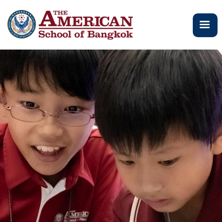
ข้าม
ไป
ยัง
เนื้อหา
หลัก