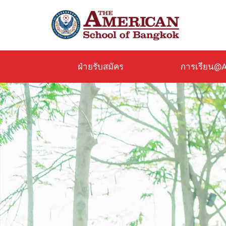
ข้าม
ไป
ยัง
เนื้อหา
หลัก
ฝ่ายรับสมัคร
การเรียน@