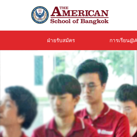
ข้าม
ไป
ยัง
เนื้อหา
หลัก
ฝ่ายรับสมัคร
การเรียน@