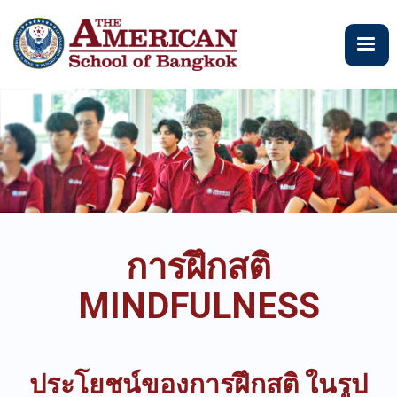
ข้าม
ไป
ยัง
เนื้อหา
หลัก
การฝึกสติ
MINDFULNESS
ประโยชน์ของการฝึกสติ ในรูป