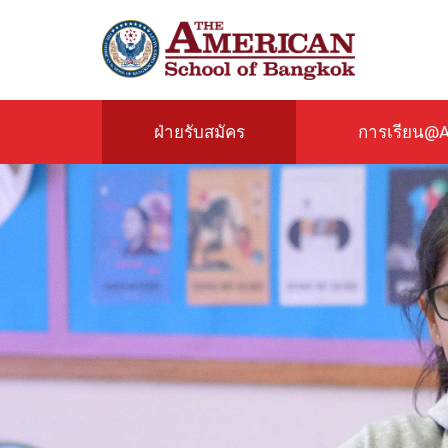
ข้าม
ไป
ยัง
เนื้อหา
หลัก
ฝ่ายรับสมัคร
การเรียน@