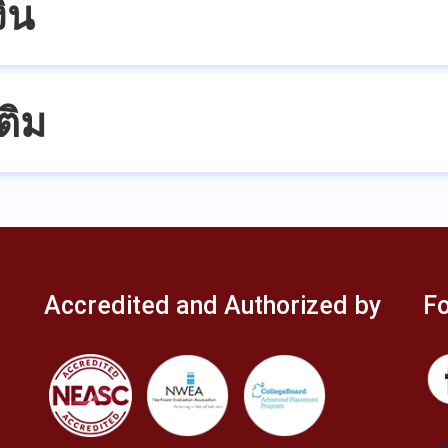
ิน
ติม
Accredited and Authorized by
Fo