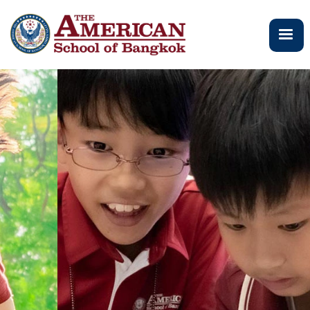
주
요
콘
텐
츠
로
건
너
뛰
기