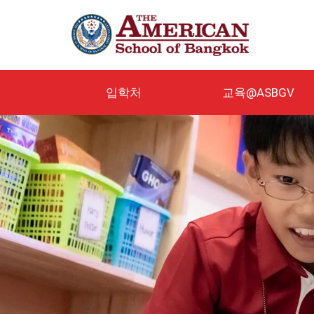
주
요
콘
텐
츠
로
입학처
교육@ASBGV
건
너
뛰
기