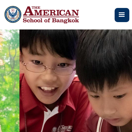
주
요
콘
텐
츠
로
건
너
뛰
기