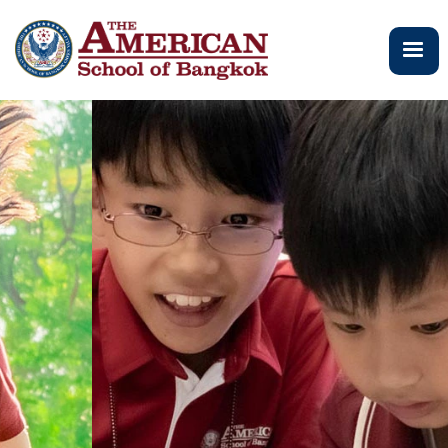
주
요
콘
텐
츠
로
건
너
뛰
기