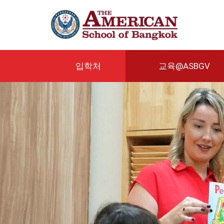
주
요
콘
텐
츠
로
입학처
교육@ASBGV
건
너
뛰
기