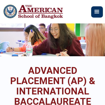
주
요
콘
텐
츠
로
건
너
뛰
기
ADVANCED
PLACEMENT (AP) &
INTERNATIONAL
BACCALAUREATE